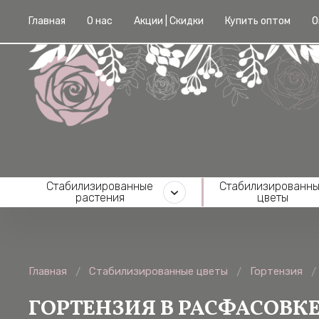
Главная
О нас
Акции | Скидки
Купить оптом
О
Cтабилизированные
Cтабилизированн
растения
цветы
Главная
Cтабилизированные цветы
Гортензия
/
/
/
ГОРТЕНЗИЯ В РАСФАСОВК