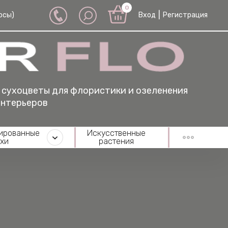
0
|
осы)
Вход
Регистрация
ристики и озеленения
ированные
Искусственные
хи
растения