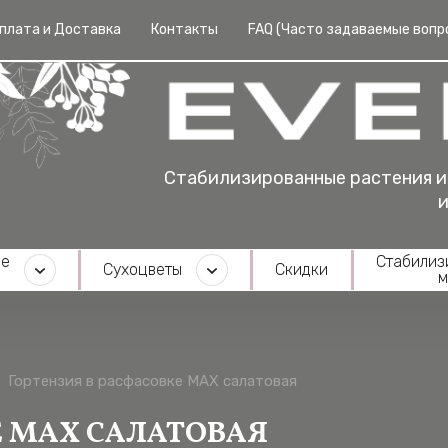
плата и Доставка
Контакты
FAQ (Часто задаваемые вопр
Стабилизированные растения и сухоцветы для фло
интерьеров
ые
Cтабилиз
Cухоцветы
Скидки
м
Гортензия в расфасовке MAX салатовая
Е MAX САЛАТОВАЯ